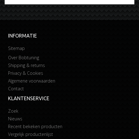
INFORMATIE
Sitemap
Over Bobtuning
Shipping & returns
Privacy & Cookies
Algemene voorwaarden
Contact
KLANTENSERVICE
Zoek
Nieuws
Recent bekeken producten
Vergelijk productenlijst