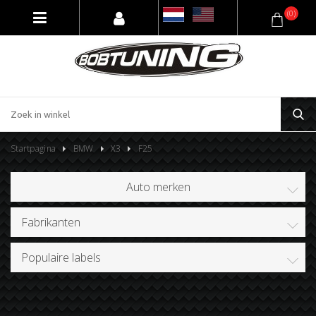
(0)
Startpagina
BMW
X3
F25
Auto merken
Fabrikanten
Populaire labels