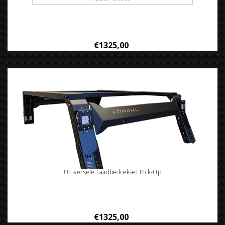
Universele Laadbedrekset Isuzu D-Max
€1325,00
Universele Laadbedrekset Pick-Up
€1325,00