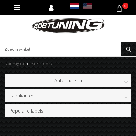
(0)
Startpagina
Isuzu D-Max
Auto merken
Fabrikanten
Populaire labels