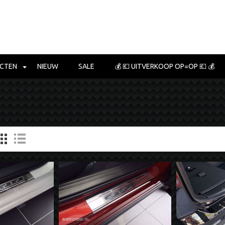
CTEN
NIEUW
SALE
💰 💶 UITVERKOOP OP=OP 💶 💰