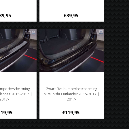
39,95
€39,95
umperbescherming
Zwart Rvs bumperbescherming
tlander 2015-2017 |
Mitsubishi Outlander 2015-2017 |
2017-
2017-
19,95
€119,95