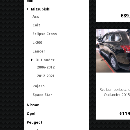
Mini
Mitsubishi
€89
Asx
Colt
Eclipse Cross
L-200
Lancer
Outlander
2006-2012
2012-2021
Pajero
Rvs bumperbesche
Space Star
Outlander 2015
Nissan
€119
Opel
Peugeot