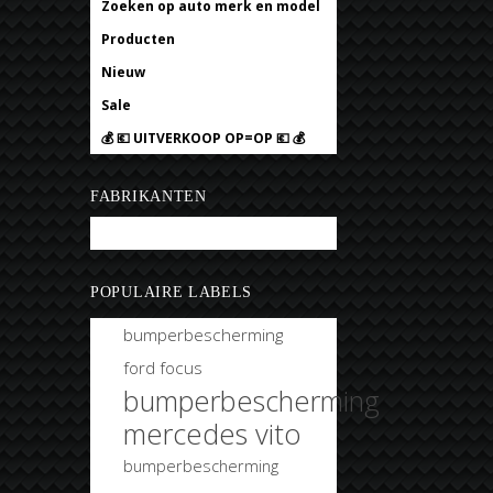
Zoeken op auto merk en model
Producten
Nieuw
Sale
💰 💶 UITVERKOOP OP=OP 💶 💰
FABRIKANTEN
Bobtuning
POPULAIRE LABELS
bumperbescherming
ford focus
bumperbescherming
mercedes vito
bumperbescherming