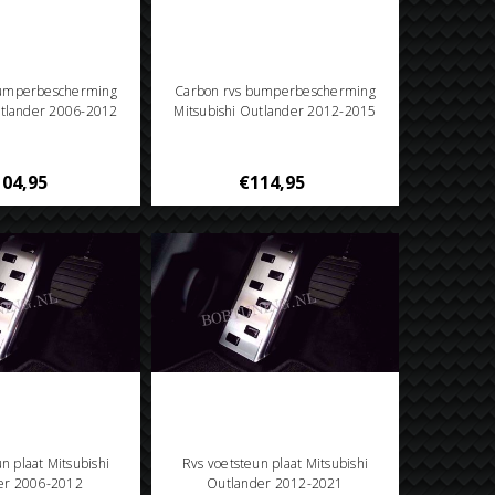
bumperbescherming
Carbon rvs bumperbescherming
utlander 2006-2012
Mitsubishi Outlander 2012-2015
04,95
€114,95
n plaat Mitsubishi
Rvs voetsteun plaat Mitsubishi
er 2006-2012
Outlander 2012-2021