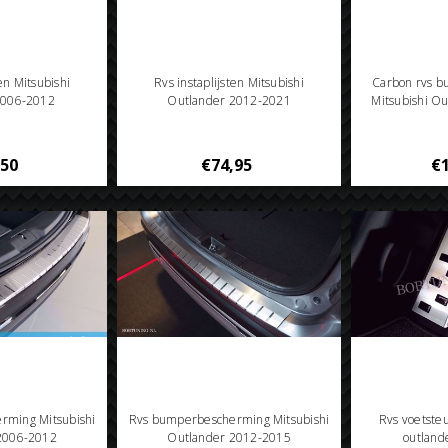
ten Mitsubishi
Rvs instaplijsten Mitsubishi
Carbon rvs 
2006-2012
Outlander 2012-2021
Mitsubishi O
,50
€74,95
€1
rming Mitsubishi
Rvs bumperbescherming Mitsubishi
Rvs voetsteu
2006-2012
Outlander 2012-2015
outland