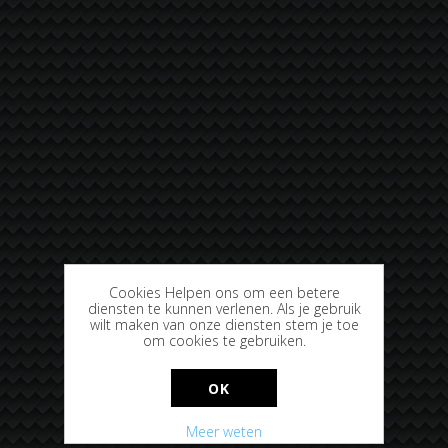
Cookies Helpen ons om een betere
diensten te kunnen verlenen. Als je gebruik
wilt maken van onze diensten stem je toe
om cookies te gebruiken.
OK
Meer weten