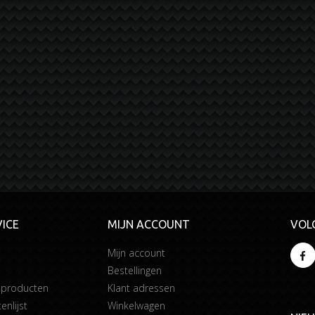
ICE
MIJN ACCOUNT
VOL
Mijn account
Bestellingen
 producten
Klant adressen
enlijst
Winkelwagen