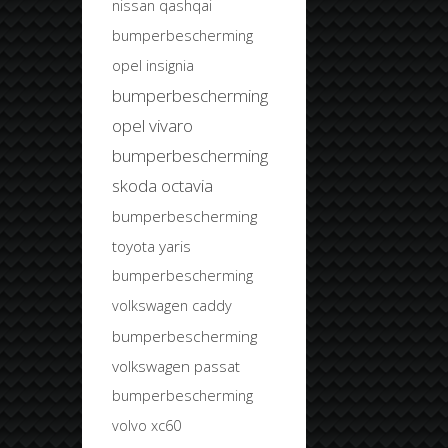
nissan qashqai
bumperbescherming
opel insignia
bumperbescherming
opel vivaro
bumperbescherming
skoda octavia
bumperbescherming
toyota yaris
bumperbescherming
volkswagen caddy
bumperbescherming
volkswagen passat
bumperbescherming
volvo xc60