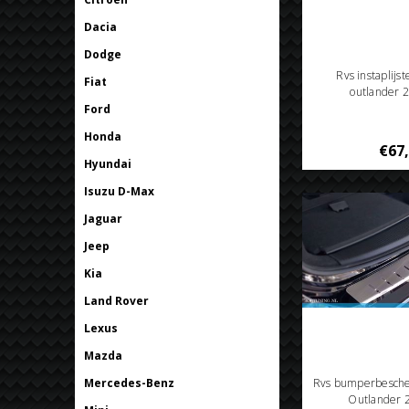
Dacia
Dodge
Rvs instaplijs
Fiat
outlander 
Ford
Honda
€67
Hyundai
Isuzu D-Max
Jaguar
Jeep
Kia
Land Rover
Lexus
Mazda
Mercedes-Benz
Rvs bumperbesche
Outlander 