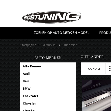
ZOEKEN OP AUTO MERK EN MODEL
PRODU
Startpagina
Mitsubishi
Outlander
OUTLANDER
AUTO MERKEN
Alfa Romeo
TOON ALS
Audi
Baic
BMW
Chevrolet
Chrysler
Citroën