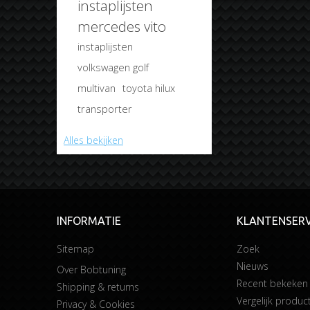
instaplijsten
mercedes vito
instaplijsten
volkswagen golf
multivan
toyota hilux
transporter
Alles bekijken
INFORMATIE
KLANTENSERV
Sitemap
Zoek
Nieuws
Over Bobtuning
Recent bekeken
Shipping & returns
Vergelijk product
Privacy & Cookies