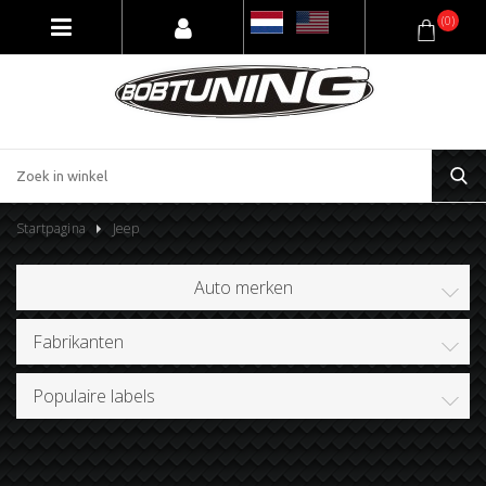
(0)
Startpagina
Jeep
Auto merken
Fabrikanten
Populaire labels