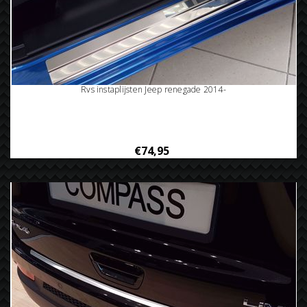
Rvs instaplijsten Jeep renegade 2014-
€74,95