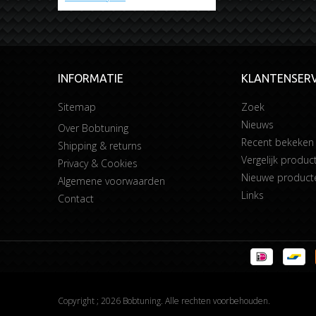
INFORMATIE
KLANTENSERV
Sitemap
Zoek
Nieuws
Over Bobtuning
Recent bekeken
Shipping & returns
Vergelijk product
Privacy & Cookies
Nieuwe product
Algemene voorwaarden
Links
Contact
Copyright ; 2026 Bobtuning. Alle rechten voorbehouden.