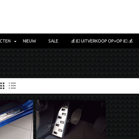
CTEN
NIEUW
SALE
💰 💶 UITVERKOOP OP=OP 💶 💰