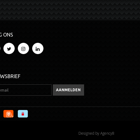
G ONS
UWSBRIEF
Designed by
Agency8