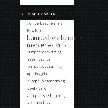
Bobtuning
POPULAIRE LABELS
bumperbescherming
ford focus
bumperbescherming
mercedes vito
bumperbescherming
nissan qashqai
bumperbescherming
opel insignia
bumperbescherming
opel vivaro
bumperbescherming
skoda octavia