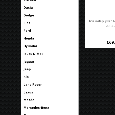
Dacia
Dodge
Rvs instaplijsten 
Fiat
2004-
Ford
Honda
€69
Hyundai
Isuzu D-Max
Jaguar
Jeep
Kia
Land Rover
Lexus
Mazda
Mercedes-Benz