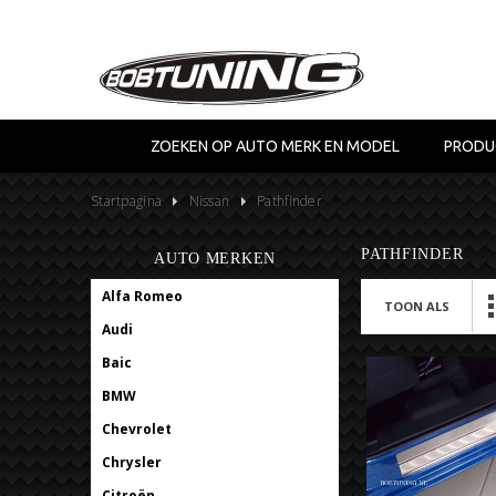
ZOEKEN OP AUTO MERK EN MODEL
PRODU
Startpagina
Nissan
Pathfinder
PATHFINDER
AUTO MERKEN
Alfa Romeo
TOON ALS
Audi
Baic
BMW
Chevrolet
Chrysler
Citroën