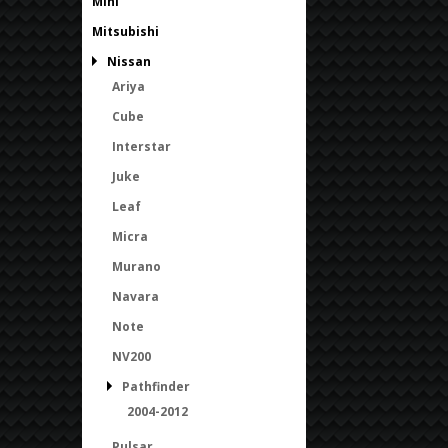
Mini
Mitsubishi
Nissan
Ariya
Cube
Interstar
Juke
Leaf
Micra
Murano
Navara
Note
NV200
Pathfinder
2004-2012
Pulsar