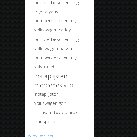
bumperbescherming
toyota yaris
bumperbescherming
volkswagen caddy
bumperbescherming
volkswagen passat
bumperbescherming
volvo xc60
instaplijsten
mercedes vito
instaplijsten
volkswagen golf
multivan
toyota hilux
transporter
Alles bekijken