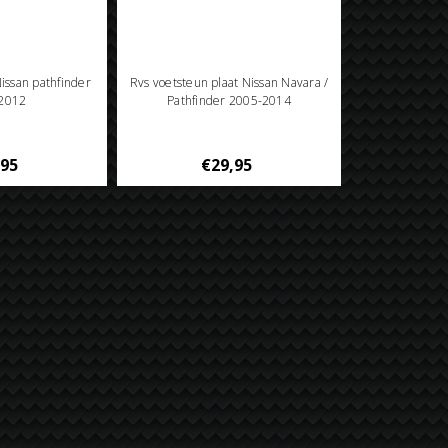
Nissan pathfinder
Rvs voetsteun plaat Nissan Navara /
2012
Pathfinder 2005-2014
,95
€29,95