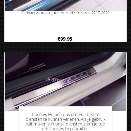
Carbon rvs instaplijsten Mercedes X-Klasse 2017-2020
€99,95
Rvs instaplijsten Mercedes X-Klasse 2017-2020
Cookies Helpen ons om een betere
diensten te kunnen verlenen. Als je gebruik
wilt maken van onze diensten stem je toe
om cookies te gebruiken.