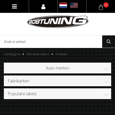
(0)
Startpagina
Mercedes-Benz
X-Klasse
Auto merken
Fabrikanten
Populaire labels