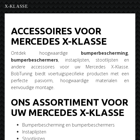
X-KLASSE
ACCESSOIRES VOOR
MERCEDES X-KLASSE
Ontdek hoogwaardige
bumperbescherming
,
bumperbeschermers
, instaplijsten, stootlijsten en
andere accessoires voor uw Mercedes X-Klasse.
BobTuning biedt voertuigspecifieke producten met een
perfecte pasvorm, hoogwaardige materialen en
eenvoudige montage.
ONS ASSORTIMENT VOOR
UW MERCEDES X-KLASSE
Bumperbescherming en bumperbeschermers
Instaplijsten
Stootlijsten