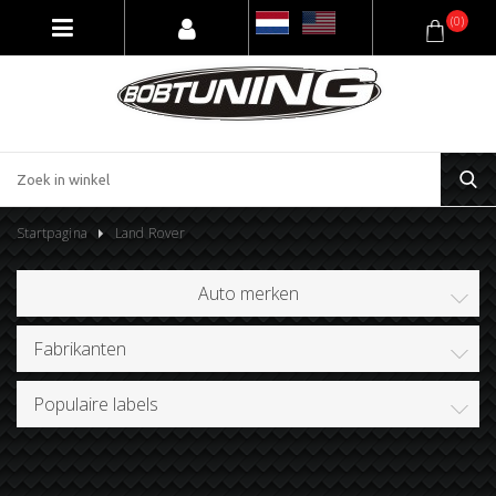
(0)
Startpagina
Land Rover
Auto merken
Fabrikanten
Populaire labels