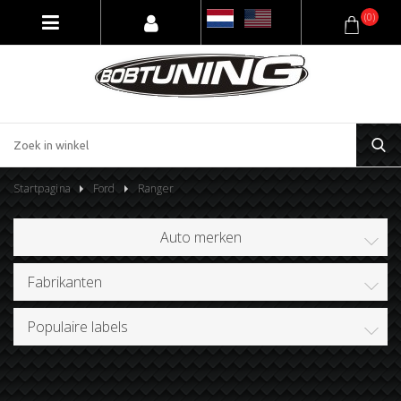
(0)
Startpagina
Ford
Ranger
Auto merken
Fabrikanten
Populaire labels