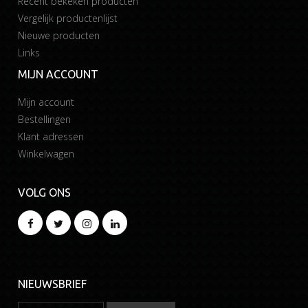
Recent bekeken producten
Vergelijk productenlijst
Nieuwe producten
Links
MIJN ACCOUNT
Mijn account
Bestellingen
Klant adressen
Winkelwagen
VOLG ONS
NIEUWSBRIEF