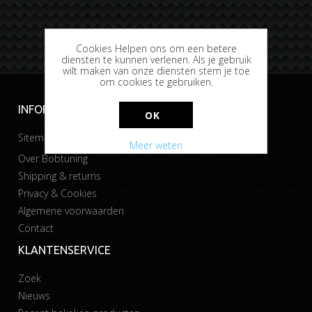
Cookies Helpen ons om een betere
diensten te kunnen verlenen. Als je gebruik
wilt maken van onze diensten stem je toe
om cookies te gebruiken.
INFORMATIE
OK
Sitemap
Meer weten
Over Bobtuning
Shipping & returns
Privacy & Cookies
Algemene voorwaarden
Contact
KLANTENSERVICE
Zoek
Nieuws