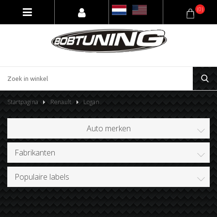
(0)
Startpagina
Renault
Logan
Auto merken
Fabrikanten
Populaire labels