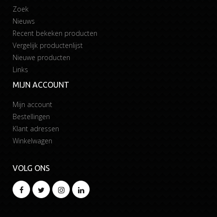
Zoek
Nieuws
Recent bekeken producten
Vergelijk productenlijst
Nieuwe producten
Links
MIJN ACCOUNT
Mijn account
Bestellingen
Klant adressen
Winkelwagen
VOLG ONS