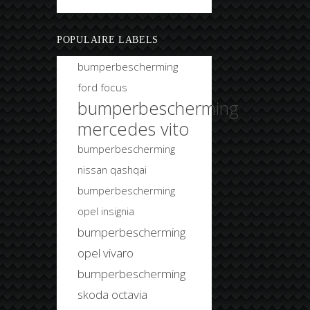
Bobtuning
POPULAIRE LABELS
bumperbescherming
ford focus
bumperbescherming
mercedes vito
bumperbescherming
nissan qashqai
bumperbescherming
opel insignia
bumperbescherming
opel vivaro
bumperbescherming
skoda octavia