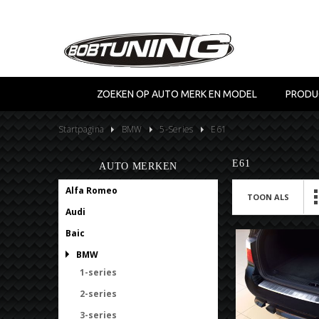
ZOEKEN OP AUTO MERK EN MODEL
PRODU
Startpagina
BMW
5-Series
E61
E61
AUTO MERKEN
Alfa Romeo
TOON ALS
Audi
Baic
BMW
1-series
2-series
3-series