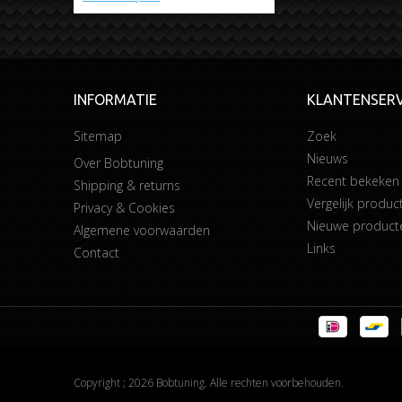
INFORMATIE
KLANTENSERV
Sitemap
Zoek
Nieuws
Over Bobtuning
Recent bekeken
Shipping & returns
Vergelijk product
Privacy & Cookies
Nieuwe product
Algemene voorwaarden
Links
Contact
Copyright ; 2026 Bobtuning. Alle rechten voorbehouden.