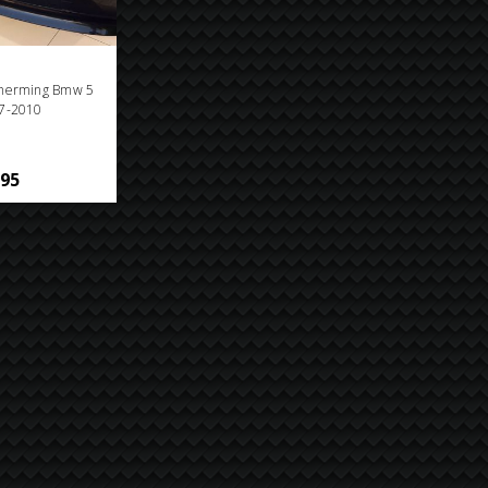
herming Bmw 5
7-2010
,95