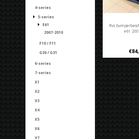
4-series
5-series
E61
Rvs bumperbesc
e61 200
2007-2010
F10 / F11
€84
G30 / G31
6-series
7-series
X1
X2
X3
X4
X5
X6
X7