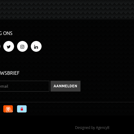
G ONS
UWSBRIEF
Designed by
Agency8