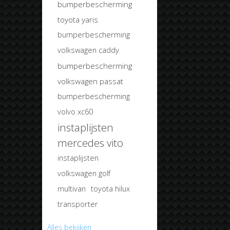
bumperbescherming
toyota yaris
bumperbescherming
volkswagen caddy
bumperbescherming
volkswagen passat
bumperbescherming
volvo xc60
instaplijsten
mercedes vito
instaplijsten
volkswagen golf
multivan
toyota hilux
transporter
Alles bekijken