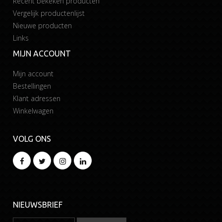
Recent bekeken producten
Vergelijk productenlijst
Nieuwe producten
Links
MIJN ACCOUNT
Mijn account
Bestellingen
Klant adressen
Winkelwagen
VOLG ONS
NIEUWSBRIEF