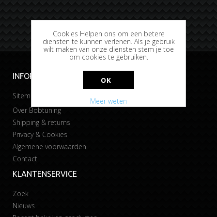
Cookies Helpen ons om een betere
diensten te kunnen verlenen. Als je gebruik
wilt maken van onze diensten stem je toe
om cookies te gebruiken.
INFORMATIE
OK
Sitemap
Meer weten
Over Bobtuning
Shipping & returns
Privacy & Cookies
Algemene voorwaarden
Contact
KLANTENSERVICE
Zoek
Nieuws