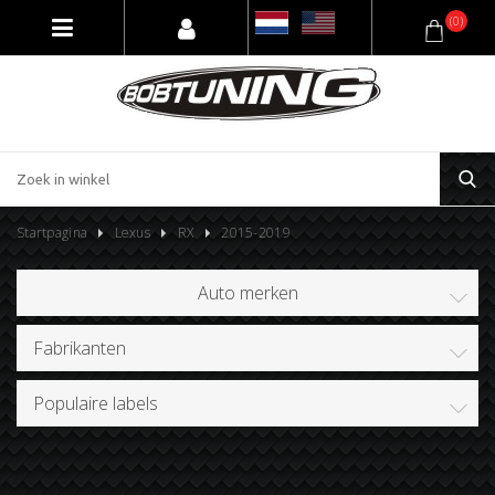
(0)
Startpagina
Lexus
RX
2015-2019
Auto merken
Fabrikanten
Populaire labels