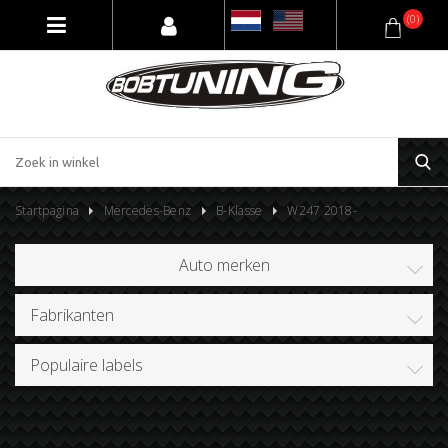
(0)
Startpagina
Mercedes-Benz
B-Klasse
W247 2018-
Auto merken
Fabrikanten
Populaire labels