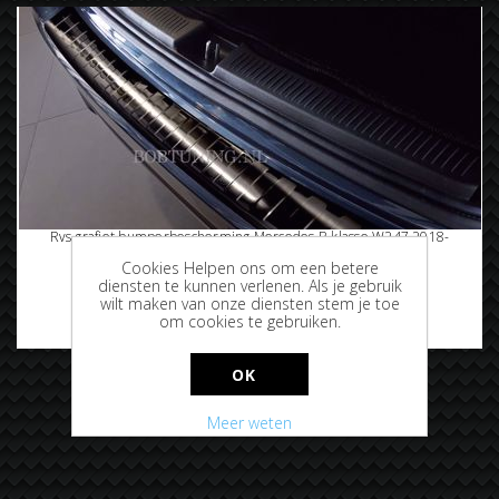
Rvs grafiet bumperbescherming Mercedes B-klasse W247 2018-
Cookies Helpen ons om een betere
diensten te kunnen verlenen. Als je gebruik
wilt maken van onze diensten stem je toe
om cookies te gebruiken.
€119,95
OK
Meer weten