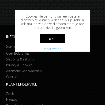
Cookies Helpen ons om een betere
diensten te kunnen verlenen. Als je gebruik
wilt maken van onze diensten stem je toe
om cookies te gebruiken.
INFORMATIE
OK
Sitemap
Meer weten
Over Bobtuning
Shipping & returns
Privacy & Cookies
Algemene voorwaarden
Contact
KLANTENSERVICE
Zoek
Nieuws