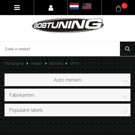
(0)
Startpagina
Nissan
Murano
2015-
Auto merken
Fabrikanten
Populaire labels