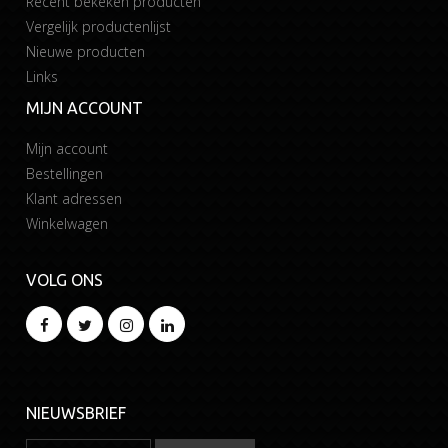
Recent bekeken producten
Vergelijk productenlijst
Nieuwe producten
Links
MIJN ACCOUNT
Mijn account
Bestellingen
Klant adressen
Winkelwagen
VOLG ONS
NIEUWSBRIEF