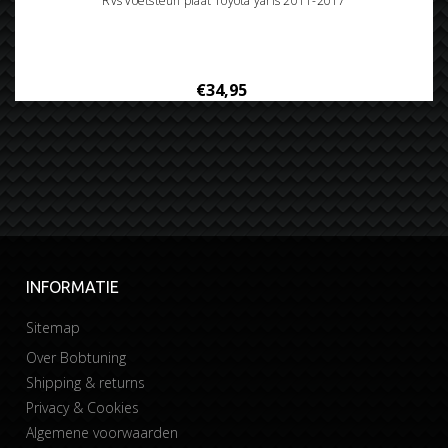
Rvs voetsteun plaat Toyota yaris 2011-2017
€34,95
INFORMATIE
Sitemap
Over Bobtuning
Shipping & returns
Privacy & Cookies
Algemene voorwaarden