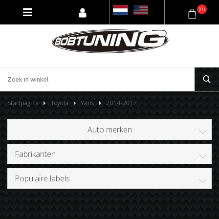
(0)
Startpagina
Toyota
Yaris
2014-2017
Auto merken
Fabrikanten
Populaire labels