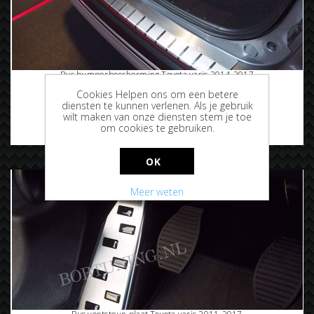
Rvs bumperbescherming Toyota yaris 2014-2017
Cookies Helpen ons om een betere
diensten te kunnen verlenen. Als je gebruik
wilt maken van onze diensten stem je toe
om cookies te gebruiken.
€94,95
OK
Meer weten