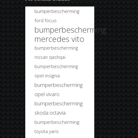
bumperbescherming
ford focus
bumperbescherming
mercedes vito
bumperbescherming
nissan qashqai
bumperbescherming
opel insignia
bumperbescherming
opel vivaro
bumperbescherming
skoda octavia
bumperbescherming
toyota yaris