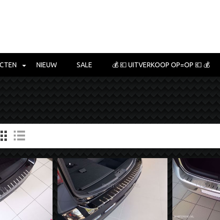
CTEN
NIEUW
SALE
💰 💶 UITVERKOOP OP=OP 💶 💰