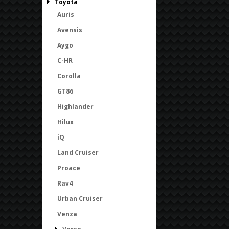
Toyota
Auris
Avensis
Aygo
C-HR
Corolla
GT86
Highlander
Hilux
iQ
Land Cruiser
Proace
Rav4
Urban Cruiser
Venza