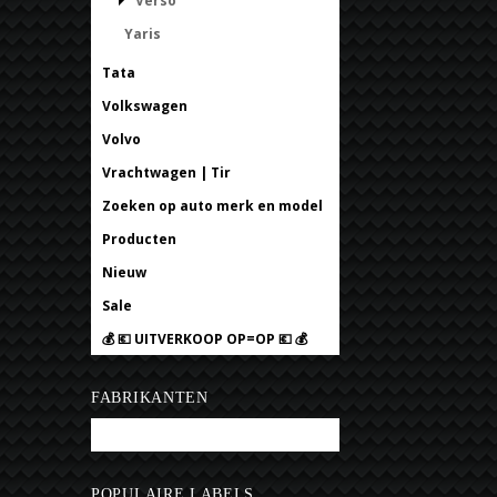
Verso
Yaris
Tata
Volkswagen
Volvo
Vrachtwagen | Tir
Zoeken op auto merk en model
Producten
Nieuw
Sale
💰 💶 UITVERKOOP OP=OP 💶 💰
FABRIKANTEN
Bobtuning
POPULAIRE LABELS