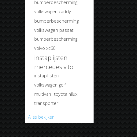
bumperbescherming
volkswagen caddy
bumperbescherming
volkswagen passat
bumperbescherming
volvo xc60
instaplijsten
mercedes vito
instaplijsten
volkswagen golf
multivan
toyota hilux
transporter
Alles bekijken