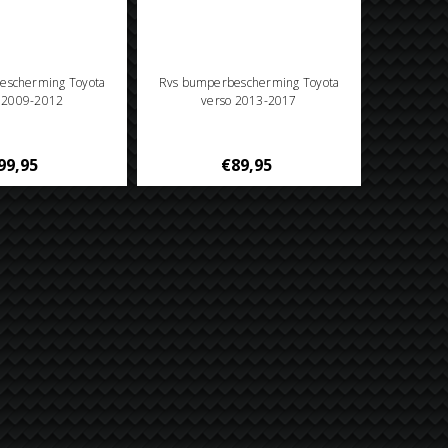
escherming Toyota
Rvs bumperbescherming Toyota
 2009-2012
verso 2013-2017
99,95
€89,95