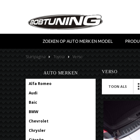
ZOEKEN OP AUTO MERK EN MODEL
PRODU
Startpagina
Toyota
Verso
VERSO
AUTO MERKEN
Alfa Romeo
TOON ALS
Audi
Baic
BMW
Chevrolet
Chrysler
Citroën