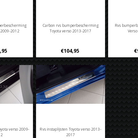
perbescherming
Carbon rvs bumperbescherming
Rvs bumperb
o 2009-2012
Toyota verso 2013-2017
Verso
,95
€104,95
€
Toyota verso 2009-
Rvs instaplijsten Toyota verso 2013-
12
2017