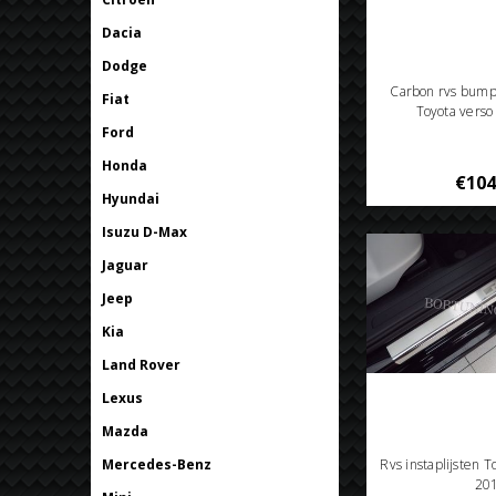
Dacia
Dodge
Carbon rvs bum
Fiat
Toyota vers
Ford
Honda
€104
Hyundai
Isuzu D-Max
Jaguar
Jeep
Kia
Land Rover
Lexus
Mazda
Mercedes-Benz
Rvs instaplijsten 
20