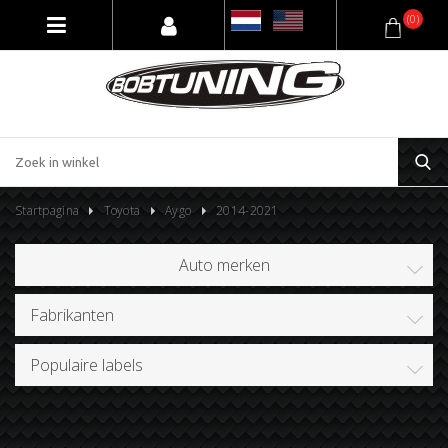
(0)
Startpagina
Toyota
Aygo
2014-2021
Auto merken
Fabrikanten
Populaire labels