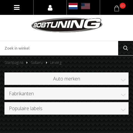
(0)
Startpagina
Subaru
Levorg
Auto merken
Fabrikanten
Populaire labels