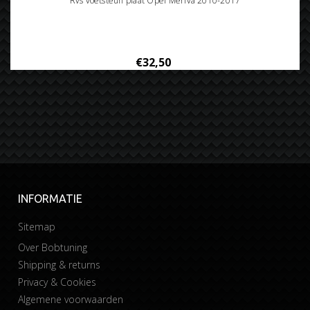
Rvs voetsteun plaat Opel Meriva 2010-2017
€32,50
INFORMATIE
Sitemap
Over Bobtuning
Shipping & returns
Privacy & Cookies
Algemene voorwaarden