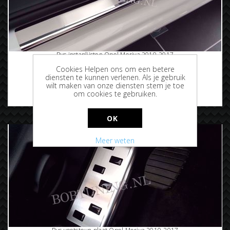
Rvs instaplijsten Opel Meriva 2010-2017
Cookies Helpen ons om een betere
diensten te kunnen verlenen. Als je gebruik
wilt maken van onze diensten stem je toe
om cookies te gebruiken.
€69,95
OK
Meer weten