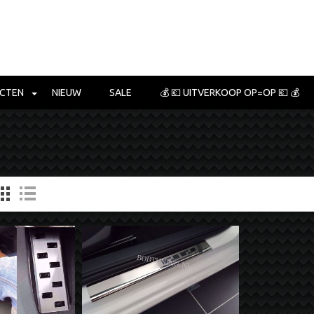
CTEN
NIEUW
SALE
💰 💶 UITVERKOOP OP=OP 💶 💰