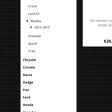
Cruze
Lacetti
Rvs voetsteun p
Malibu
malibu 2
2012-2015
Orlando
€29
Spark
Trax
Chrysler
Citroën
Dacia
Dodge
Fiat
Ford
Honda