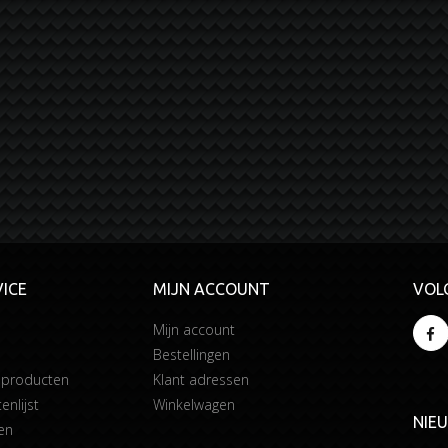
ICE
MIJN ACCOUNT
VOL
Mijn account
Bestellingen
 producten
Klant adressen
enlijst
Winkelwagen
NIE
en