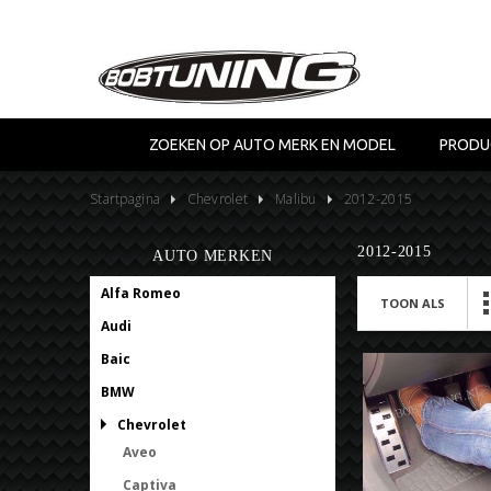
ZOEKEN OP AUTO MERK EN MODEL
PRODU
Startpagina
Chevrolet
Malibu
2012-2015
2012-2015
AUTO MERKEN
Alfa Romeo
TOON ALS
Audi
Baic
BMW
Chevrolet
Aveo
Captiva