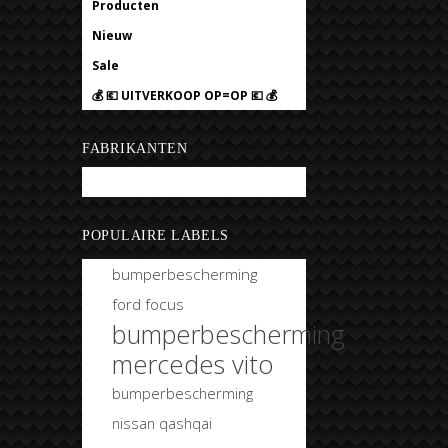
Producten
Nieuw
Sale
💰 💶 UITVERKOOP OP=OP 💶 💰
FABRIKANTEN
Bobtuning
POPULAIRE LABELS
bumperbescherming
ford focus
bumperbescherming
mercedes vito
bumperbescherming
nissan qashqai