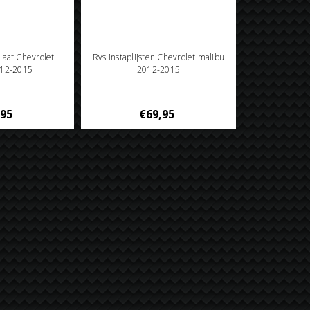
laat Chevrolet
Rvs instaplijsten Chevrolet malibu
012-2015
2012-2015
,95
€69,95