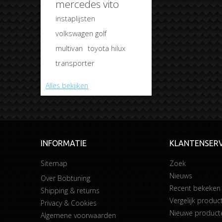
mercedes vito
instaplijsten
volkswagen golf
multivan
toyota hilux
transporter
Alles bekijken
INFORMATIE
KLANTENSERV
Sitemap
Zoek
Nieuws
Over Bobtuning
Recent bekeken
Shipping & returns
Vergelijk product
Privacy & Cookies
Nieuwe product
Algemene voorwaarden