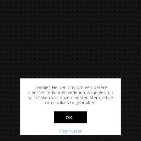
Cookies Helpen ons om een betere
diensten te kunnen verlenen. Als je gebruik
wilt maken van onze diensten stem je toe
om cookies te gebruiken.
OK
Meer weten