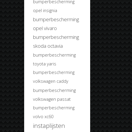
bumperbescherming
opel insignia
bumperbescherming
opel vivaro
bumperbescherming
skoda octavia
bumperbescherming
toyota yaris
bumperbescherming
volkswagen caddy
bumperbescherming
volkswagen passat
bumperbescherming
volvo xc60
instaplijsten