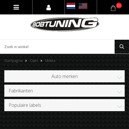
(0)
Startpagina
Opel
Mokka
Auto merken
Fabrikanten
Populaire labels