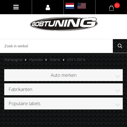
(0)
Startpagina
Hyundai
Solaris
2011-2016
Auto merken
Fabrikanten
Populaire labels