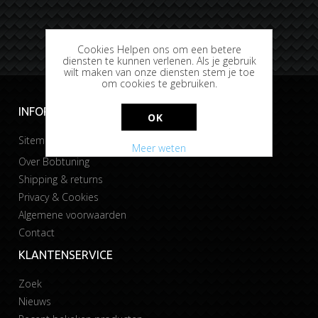
Cookies Helpen ons om een betere
diensten te kunnen verlenen. Als je gebruik
wilt maken van onze diensten stem je toe
om cookies te gebruiken.
INFORMATIE
OK
Sitemap
Meer weten
Over Bobtuning
Shipping & returns
Privacy & Cookies
Algemene voorwaarden
Contact
KLANTENSERVICE
Zoek
Nieuws