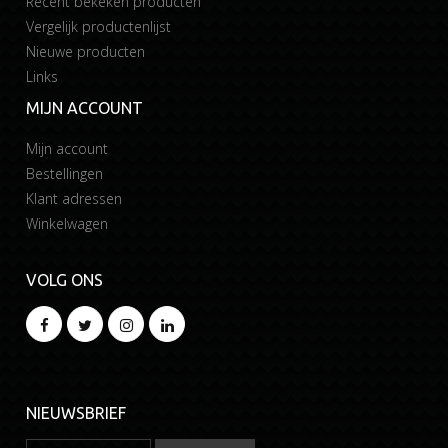
Recent bekeken producten
Vergelijk productenlijst
Nieuwe producten
Links
MIJN ACCOUNT
Mijn account
Bestellingen
Klant adressen
Winkelwagen
VOLG ONS
NIEUWSBRIEF