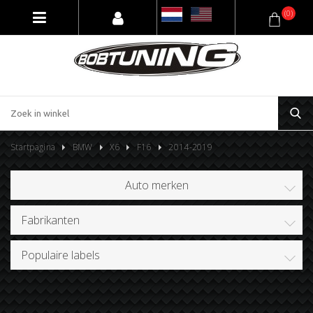
(0)
Startpagina
BMW
X6
F16
2014-2019
Auto merken
Fabrikanten
Populaire labels