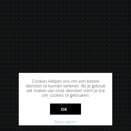
Cookies Helpen ons om een betere
diensten te kunnen verlenen. Als je gebruik
wilt maken van onze diensten stem je toe
om cookies te gebruiken.
OK
Meer weten