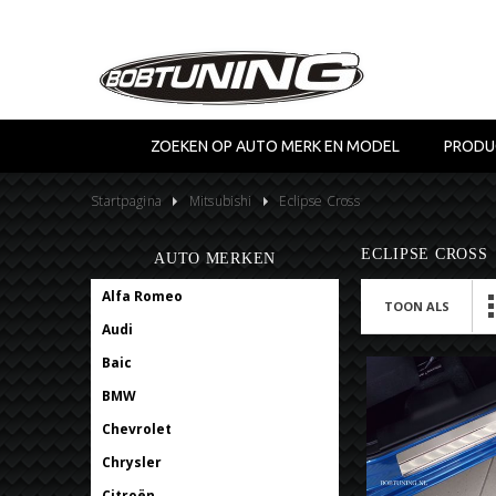
ZOEKEN OP AUTO MERK EN MODEL
PRODU
Startpagina
Mitsubishi
Eclipse Cross
ECLIPSE CROSS
AUTO MERKEN
Alfa Romeo
TOON ALS
Audi
Baic
BMW
Chevrolet
Chrysler
Citroën