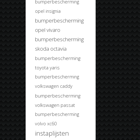
bumperbescherming
opel insignia
bumperbescherming
opel vivaro
bumperbescherming
skoda octavia
bumperbescherming
toyota yaris
bumperbescherming
volkswagen caddy
bumperbescherming
volkswagen passat
bumperbescherming
volvo xc60
instaplijsten