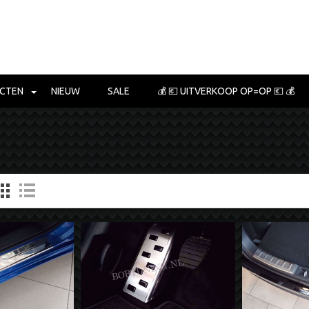
CTEN
NIEUW
SALE
💰 💶 UITVERKOOP OP=OP 💶 💰