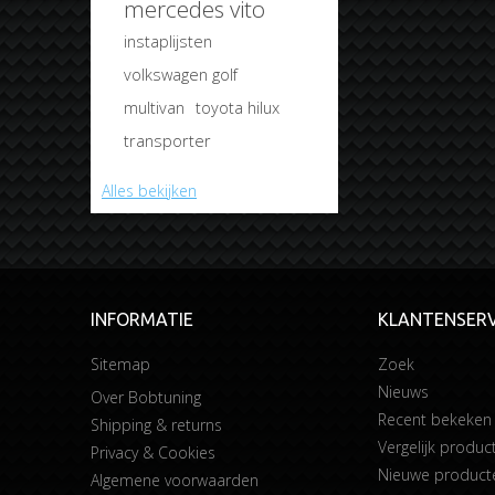
mercedes vito
instaplijsten
volkswagen golf
multivan
toyota hilux
transporter
Alles bekijken
INFORMATIE
KLANTENSERV
Sitemap
Zoek
Nieuws
Over Bobtuning
Recent bekeken
Shipping & returns
Vergelijk product
Privacy & Cookies
Nieuwe product
Algemene voorwaarden