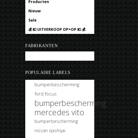
Producten
Nieuw
Sale
💰 💶 UITVERKOOP OP=OP 💶 💰
FABRIKANTEN
Bobtuning
POPULAIRE LABELS
bumperbescherming
ford focus
bumperbescherming
mercedes vito
bumperbescherming
nissan qashqai