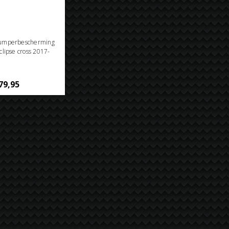
bumperbescherming
clipse cross 2017-
79,95