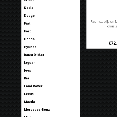
Dacia
Dodge
Rvs instaplijsten 
Fiat
cross 
Ford
Honda
€72
Hyundai
Isuzu D-Max
Jaguar
Jeep
Kia
Land Rover
Lexus
Mazda
Mercedes-Benz