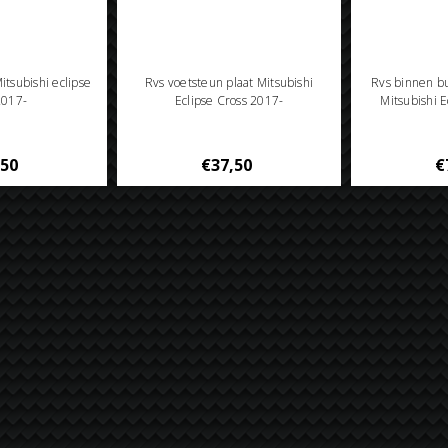
Mitsubishi eclipse
Rvs voetsteun plaat Mitsubishi
Rvs binnen 
2017-
Eclipse Cross 2017-
Mitsubishi E
,50
€37,50
€