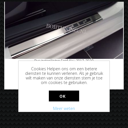
Rvs instaplijsten Ford Ka+ 2017-2020
Cookies Helpen ons om een betere
diensten te kunnen verlenen. Als je gebruik
wilt maken van onze diensten stem je toe
om cookies te gebruiken.
€69,95
OK
Meer weten