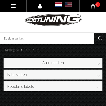
(0)
Startpagina
Ford
Ka
Auto merken
Fabrikanten
Populaire labels