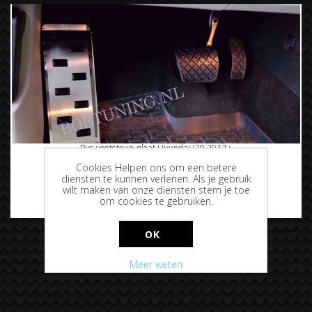
Rvs voetsteun plaat Hyundai i30 2017+
Cookies Helpen ons om een betere
diensten te kunnen verlenen. Als je gebruik
wilt maken van onze diensten stem je toe
om cookies te gebruiken.
€32,50
OK
Meer weten