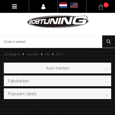
(0)
Startpagina
Hyundai
I30
2017-
Auto merken
Fabrikanten
Populaire labels