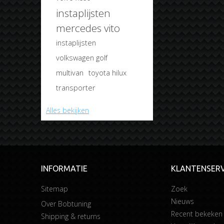
instaplijsten
mercedes vito
instaplijsten
volkswagen golf
multivan
toyota hilux
transporter
Alles bekijken
INFORMATIE
KLANTENSERV
Sitemap
Zoek
Nieuws
Over Bobtuning
Recent bekeken
Shipping & returns