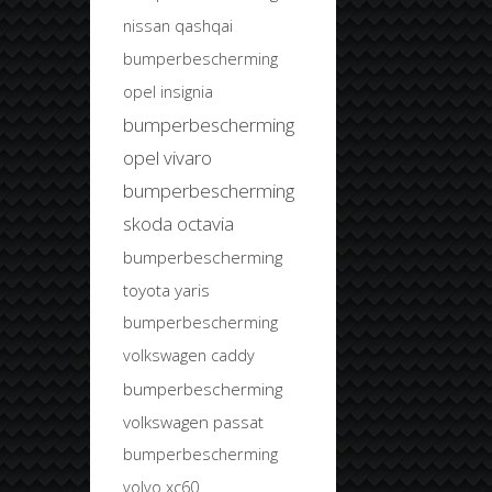
nissan qashqai
bumperbescherming
opel insignia
bumperbescherming
opel vivaro
bumperbescherming
skoda octavia
bumperbescherming
toyota yaris
bumperbescherming
volkswagen caddy
bumperbescherming
volkswagen passat
bumperbescherming
volvo xc60