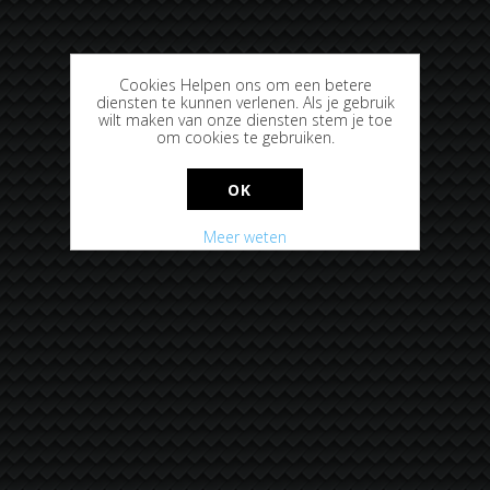
Cookies Helpen ons om een betere
diensten te kunnen verlenen. Als je gebruik
wilt maken van onze diensten stem je toe
om cookies te gebruiken.
OK
Meer weten