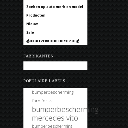
Zoeken op auto merk en model
Producten
Nieuw
Sale
💰 💶 UITVERKOOP OP=OP 💶 💰
FABRIKANTEN
Bobtuning
POPULAIRE LABELS
bumperbescherming
ford focus
bumperbescherming
mercedes vito
bumperbescherming