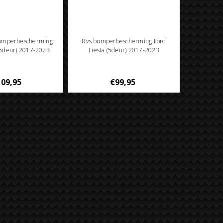
bumperbescherming
Rvs bumperbescherming Ford
 (5deur) 2017-2023
Fiesta (5deur) 2017-2023
09,95
€99,95