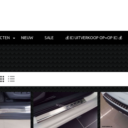
CTEN
NIEUW
SALE
💰 💶 UITVERKOOP OP=OP 💶 💰