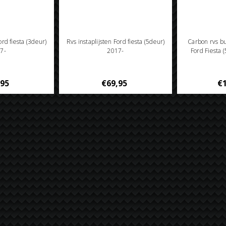
ord fiesta (3deur)
Rvs instaplijsten Ford fiesta (5deur)
Carbon rvs 
7-
2017-
Ford Fiesta
,95
€69,95
€1