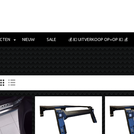
CTEN
NIEUW
SALE
💰 💶 UITVERKOOP OP=OP 💶 💰