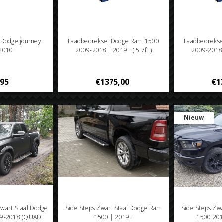
n Dodge journey
Laadbedrekset Dodge Ram 1500
Laadbedreks
2010
2009-2018 | 2019+ ( 5.7ft )
2009-2018 
,95
€1375,00
€1
Nieuw
Zwart Staal Dodge
Side Steps Zwart Staal Dodge Ram
Side Steps Zw
09-2018 (QUAD
1500 | 2019+
1500 201