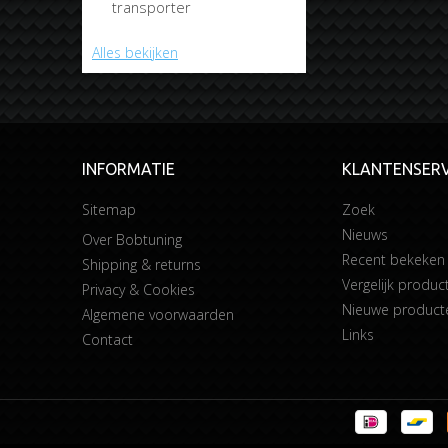
transporter
Alles bekijken
INFORMATIE
KLANTENSERV
Sitemap
Zoek
Nieuws
Over Bobtuning
Recent bekeken
Shipping & returns
Vergelijk product
Privacy & Cookies
Nieuwe product
Algemene voorwaarden
Links
Contact