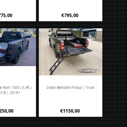
75,00
€795,00
e Ram 1500 ( 6,4ft )
Dakar Bedslide Pickup | Truck
018 | 2019+
250,00
€1150,00