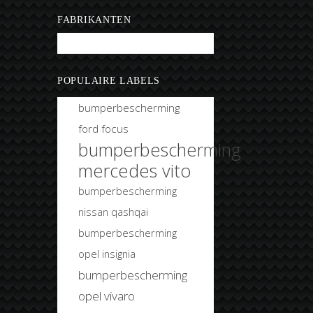
FABRIKANTEN
Bobtuning
POPULAIRE LABELS
bumperbescherming
ford focus
bumperbescherming
mercedes vito
bumperbescherming
nissan qashqai
bumperbescherming
opel insignia
bumperbescherming
opel vivaro