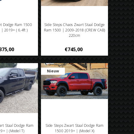
et Dodge Ram 1500
Side Steps Chaos Zwart Staal Dodge
| 2019+ ( 6.4ft )
Ram 1500 | 2009-2018 (CREW CAB)
220cm
375,00
€745,00
Nieuw
art Staal Dodge Ram
Side Steps Zwart Staal Dodge Ram
9+ | (Model T)
1500 2019+ | (Model X)