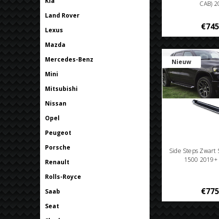
Kia
CAB) 
Land Rover
€745
Lexus
Mazda
Mercedes-Benz
Nieuw
Mini
Mitsubishi
Nissan
Opel
Peugeot
Porsche
Side Steps Zwart
1500 2019+ 
Renault
Rolls-Royce
€775
Saab
Seat