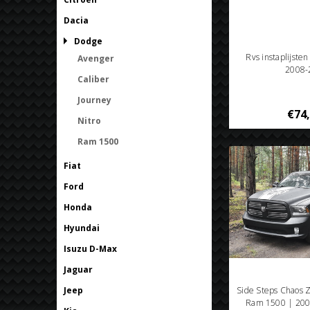
Dacia
Dodge
Rvs instaplijste
Avenger
2008-
Caliber
Journey
€74
Nitro
Ram 1500
Fiat
Ford
Honda
Hyundai
Isuzu D-Max
Jaguar
Jeep
Side Steps Chaos 
Ram 1500 | 20