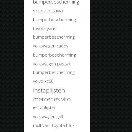
bumperbescherming
skoda octavia
bumperbescherming
toyota yaris
bumperbescherming
volkswagen caddy
bumperbescherming
volkswagen passat
bumperbescherming
volvo xc60
instaplijsten
mercedes vito
instaplijsten
volkswagen golf
multivan
toyota hilux