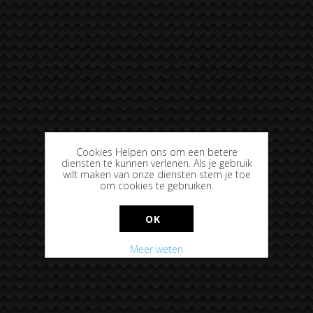
Cookies Helpen ons om een betere
diensten te kunnen verlenen. Als je gebruik
wilt maken van onze diensten stem je toe
om cookies te gebruiken.
OK
Meer weten