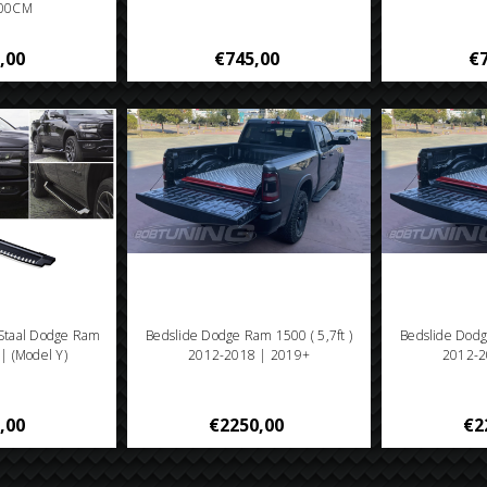
200CM
,00
€745,00
€7
 Staal Dodge Ram
Bedslide Dodge Ram 1500 ( 5,7ft )
Bedslide Dodg
| (Model Y)
2012-2018 | 2019+
2012-2
,00
€2250,00
€2