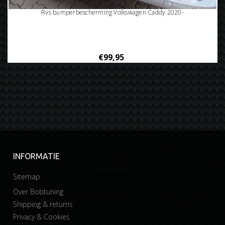
Rvs bumperbescherming Volkswagen Caddy 2020-
€99,95
INFORMATIE
Sitemap
Over Bobtuning
Shipping & returns
Privacy & Cookies