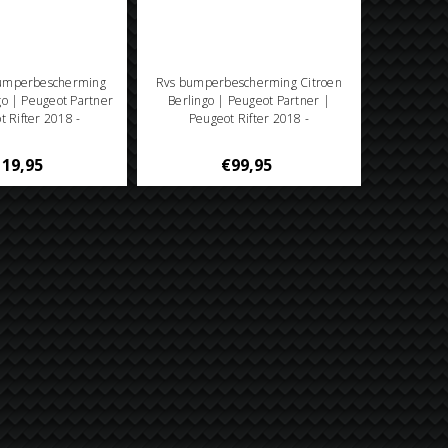
bumperbescherming
Rvs bumperbescherming Citroen
go | Peugeot Partner
Berlingo | Peugeot Partner |
t Rifter 2018 -
Peugeot Rifter 2018 -
19,95
€99,95