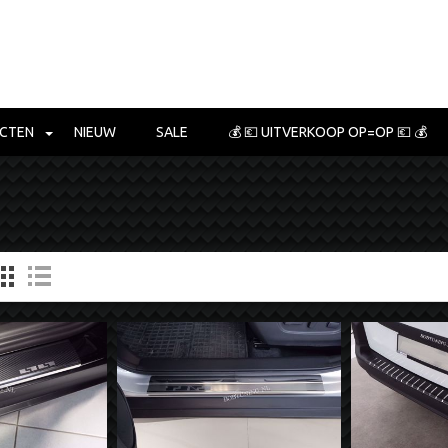
CTEN
NIEUW
SALE
💰 💶 UITVERKOOP OP=OP 💶 💰