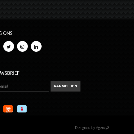
G ONS
UWSBRIEF
Designed by
Agency8