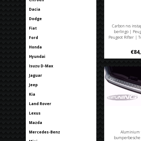
Dacia
Dodge
Carbon rvs insta
Fiat
berlingo | Peu
Peugeot Rifter | T
Ford
201
Honda
€84
Hyundai
Isuzu D-Max
Jaguar
Jeep
Kia
Land Rover
Lexus
Mazda
Mercedes-Benz
Aluminium 
bumperbescher