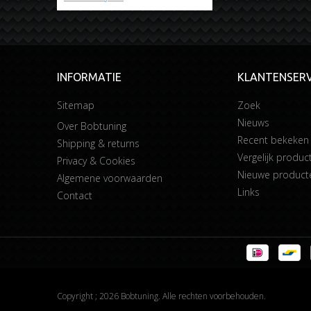
INFORMATIE
KLANTENSERV
Sitemap
Zoek
Nieuws
Over Bobtuning
Recent bekeken
Shipping & returns
Vergelijk product
Privacy & Cookies
Nieuwe product
Algemene voorwaarden
Links
Contact
Copyright ; 2026 Bobtuning. Alle rechten voorbehouden.