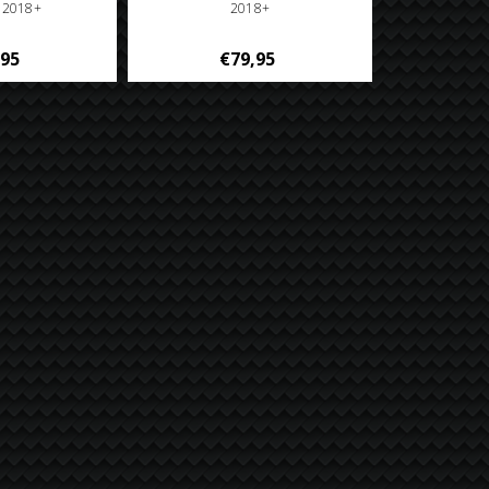
o 2018+
2018+
,95
€79,95