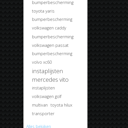
bumperbescherming
toyota yaris
bumperbescherming
volkswagen caddy
bumperbescherming
volkswagen passat
bumperbescherming
volvo xc60
instaplijsten
mercedes vito
instaplijsten
volkswagen golf
multivan
toyota hilux
transporter
Alles bekijken