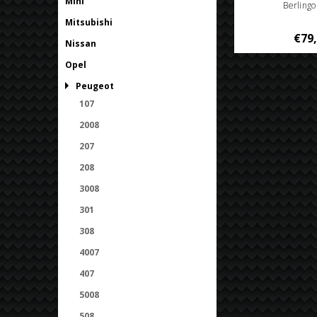
Mini
Berling
Mitsubishi
€79
Nissan
Opel
Peugeot
107
2008
207
208
3008
301
308
4007
407
5008
508