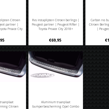
plijsten Citroen
Rvs instaplijsten Citroen berlingo |
Carbon rvs 
geot partner |
Peugeot partner | Peugeot Rifter |
Citroen Berlin
oyota Proace City
Toyota Proace City 2018+
| Peugeo
8+
,95
€69,95
€1
traanplaat
Aluminium traanplaat
ming Citroen
bumperbescherming Opel Combo