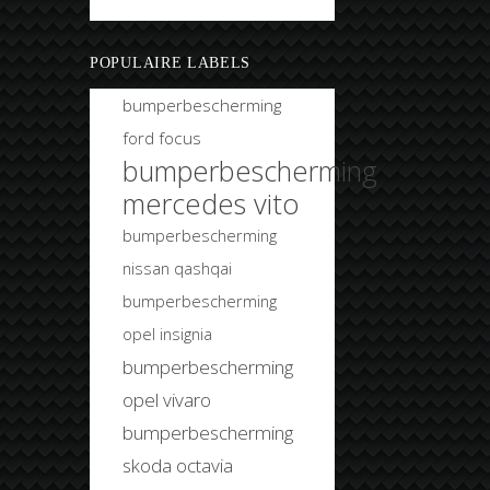
Bobtuning
POPULAIRE LABELS
bumperbescherming
ford focus
bumperbescherming
mercedes vito
bumperbescherming
nissan qashqai
bumperbescherming
opel insignia
bumperbescherming
opel vivaro
bumperbescherming
skoda octavia