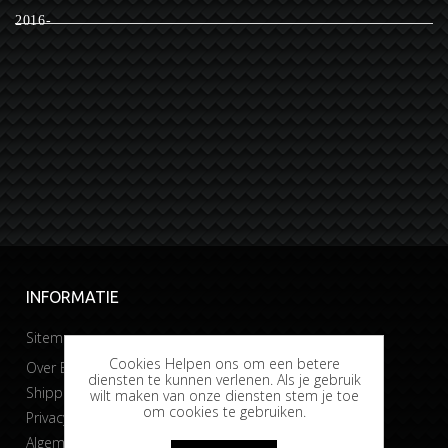
2016-
INFORMATIE
Sitemap
Cookies Helpen ons om een betere
Over Bobtuning
diensten te kunnen verlenen. Als je gebruik
Shipping & returns
wilt maken van onze diensten stem je toe
om cookies te gebruiken.
Privacy & Cookies
Algemene voorwaarden