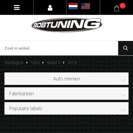
(0)
Startpagina
Tesla
Model S
2016-
Auto merken
Fabrikanten
Populaire labels