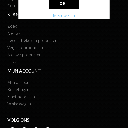
OK
Contact
KLANTENSERVICE
Meer weten
Zoek
Nieuws
Recent bekeken producten
Vergelijk productenlijst
Nieuwe producten
Links
MIJN ACCOUNT
Mijn account
Bestellingen
Klant adressen
Winkelwagen
VOLG ONS