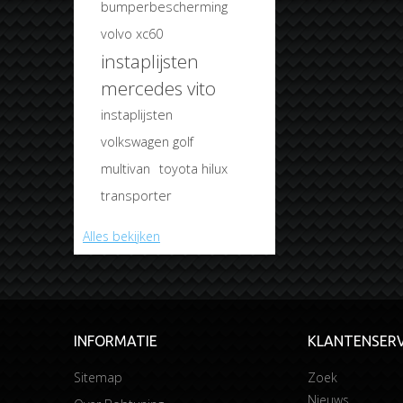
bumperbescherming
volvo xc60
instaplijsten
mercedes vito
instaplijsten
volkswagen golf
multivan
toyota hilux
transporter
Alles bekijken
INFORMATIE
KLANTENSERV
Sitemap
Zoek
Nieuws