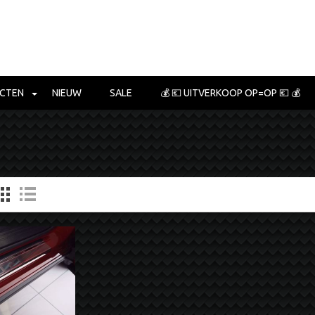
CTEN
NIEUW
SALE
💰 💶 UITVERKOOP OP=OP 💶 💰