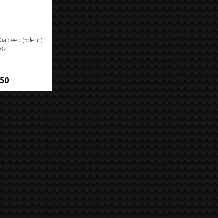
 Kia ceed (5deur)
8-
,50