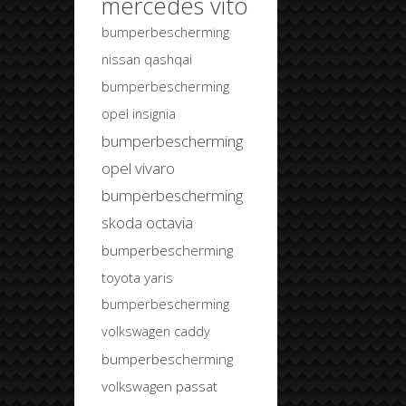
mercedes vito
bumperbescherming
nissan qashqai
bumperbescherming
opel insignia
bumperbescherming
opel vivaro
bumperbescherming
skoda octavia
bumperbescherming
toyota yaris
bumperbescherming
volkswagen caddy
bumperbescherming
volkswagen passat