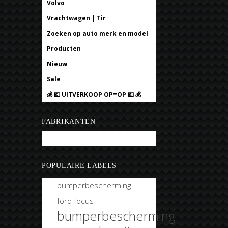
Volvo
Vrachtwagen | Tir
Zoeken op auto merk en model
Producten
Nieuw
Sale
💰 💶 UITVERKOOP OP=OP 💶 💰
FABRIKANTEN
Bobtuning
POPULAIRE LABELS
bumperbescherming
ford focus
bumperbescherming