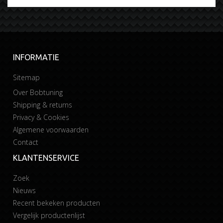
INFORMATIE
Sitemap
Over Bobtuning
Shipping & returns
Privacy & Cookies
Algemene voorwaarden
Contact
KLANTENSERVICE
Zoek
Nieuws
Recent bekeken producten
Vergelijk productenlijst