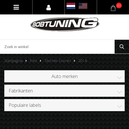
(0)
Startpagina
Ford
Tourneo Courier
2014-
Auto merken
Fabrikanten
Populaire labels