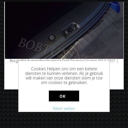
Rvs grafiet bumperbescherming Ford Tourneo Courier 2014-2017 |
2017-
Cookies Helpen ons om een betere
diensten te kunnen verlenen. Als je gebruik
wilt maken van onze diensten stem je toe
om cookies te gebruiken.
€124,95
OK
Meer weten