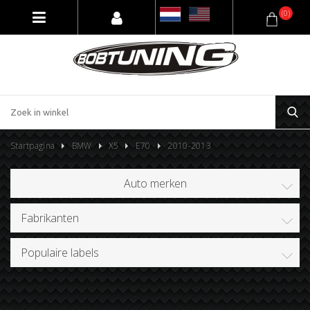
(0)
Startpagina
BMW
X5
E70
2010-2013
Auto merken
Fabrikanten
Populaire labels