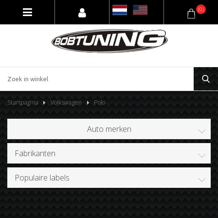
(0)
Startpagina
Volkswagen
Polo
Auto merken
Fabrikanten
Populaire labels