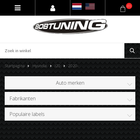
(0)
Startpagina
Hyundai
I20
2020-
Auto merken
Fabrikanten
Populaire labels