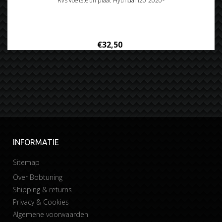
Rvs voetsteun plaat Hyundai i20 2020-
€32,50
INFORMATIE
Sitemap
Over Bobtuning
Shipping & returns
Privacy & Cookies
Algemene voorwaarden