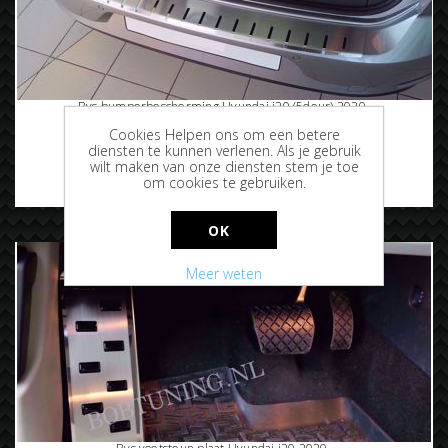
Rvs bumperbescherming Hyundai i20 (5deur) 2020-
Cookies Helpen ons om een betere
diensten te kunnen verlenen. Als je gebruik
wilt maken van onze diensten stem je toe
om cookies te gebruiken.
€94,95
OK
Meer weten