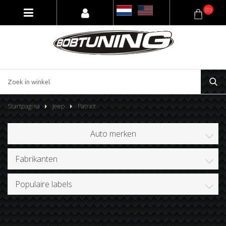
(0)
Startpagina
Jeep
Patriot
Auto merken
Fabrikanten
Populaire labels