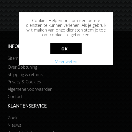
Cookies Helpen ons om een betere
diensten te kunnen verlenen. Als je gebruik
wilt maken van onze diensten stem je toe
om cookies te gebruiken.
INFORMATIE
OK
Sitemap
Meer weten
Over Bobtuning
Shipping & returns
Privacy & Cookies
Algemene voorwaarden
Contact
KLANTENSERVICE
Zoek
Nieuws