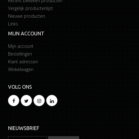
Recent bekeken producten
Vergelijk productenlijst
Nieuwe producten
Links
MIJN ACCOUNT
Mijn account
Bestellingen
Klant adressen
Winkelwagen
VOLG ONS
NIEUWSBRIEF