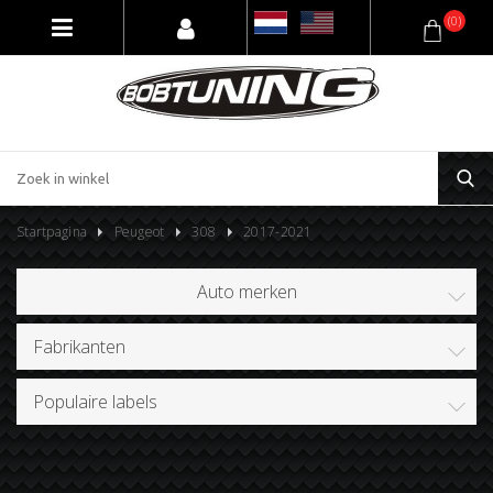
(0)
Startpagina
Peugeot
308
2017-2021
Auto merken
Fabrikanten
Populaire labels