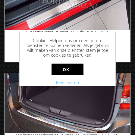
Rvs instaplijsten Peugeot 308 (5deur) 2013-2021
Cookies Helpen ons om een betere
diensten te kunnen verlenen. Als je gebruik
wilt maken van onze diensten stem je toe
om cookies te gebruiken.
€72,50
OK
Meer weten