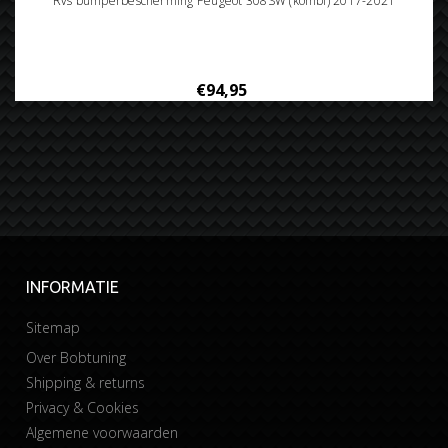
Rvs bumperbescherming Peugeot 308SW (kombi) 2017-2021
€94,95
INFORMATIE
Sitemap
Over Bobtuning
Shipping & returns
Privacy & Cookies
Algemene voorwaarden