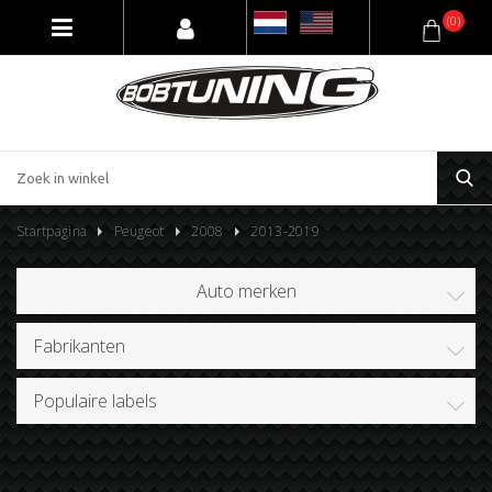
(0)
Startpagina
Peugeot
2008
2013-2019
Auto merken
Fabrikanten
Populaire labels