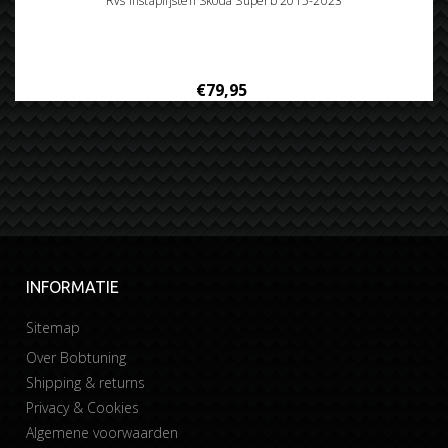
Rvs instaplijsten Skoda Superb 2015-2023
€79,95
INFORMATIE
Sitemap
Over Bobtuning
Shipping & returns
Privacy & Cookies
Algemene voorwaarden