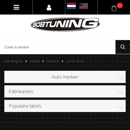
(0)
Startpagina
Skoda
Superb
2019-2023
Auto merken
Fabrikanten
Populaire labels