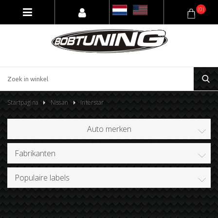
(0)
Startpagina
Nissan
Interstar
Auto merken
Fabrikanten
Populaire labels