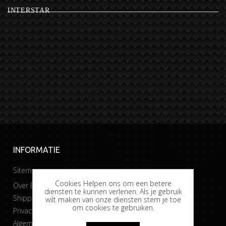
INTERSTAR
INFORMATIE
Sitemap
Cookies Helpen ons om een betere
Over Bobtuning
diensten te kunnen verlenen. Als je gebruik
Shipping & returns
wilt maken van onze diensten stem je toe
om cookies te gebruiken.
Privacy & Cookies
Algemene voorwaarden