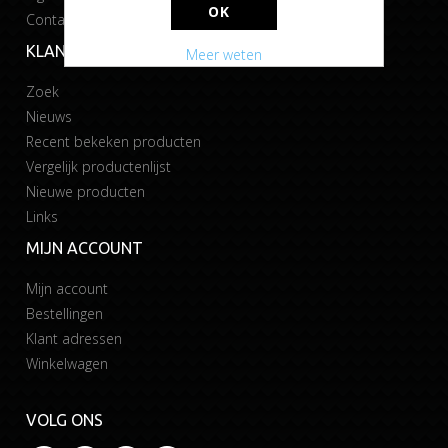
OK
Contact
KLANTENSERVICE
Meer weten
Zoek
Nieuws
Recent bekeken producten
Vergelijk productenlijst
Nieuwe producten
Links
MIJN ACCOUNT
Mijn account
Bestellingen
Klant adressen
Winkelwagen
VOLG ONS