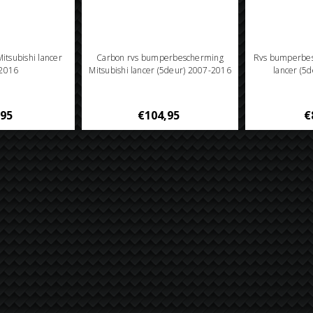
Mitsubishi lancer
Carbon rvs bumperbescherming
Rvs bumperbes
2016
Mitsubishi lancer (5deur) 2007-2016
lancer (5
,95
€104,95
€