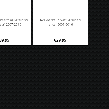
cherming Mitsubishi
Rvs voetsteun plaat Mitsubishi
deur) 2007-2016
lancer 2007-2016
89,95
€29,95