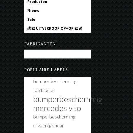
Producten
Nieuw
Sale
💰 💶 UITVERKOOP OP=OP 💶 💰
FABRIKANTEN
Bobtuning
POPULAIRE LABELS
bumperbescherming
ford focus
bumperbescherming
mercedes vito
bumperbescherming
nissan qashqai