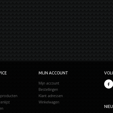
ICE
MIJN ACCOUNT
VOL
Mijn account
Bestellingen
 producten
Klant adressen
enlijst
Winkelwagen
NIE
en