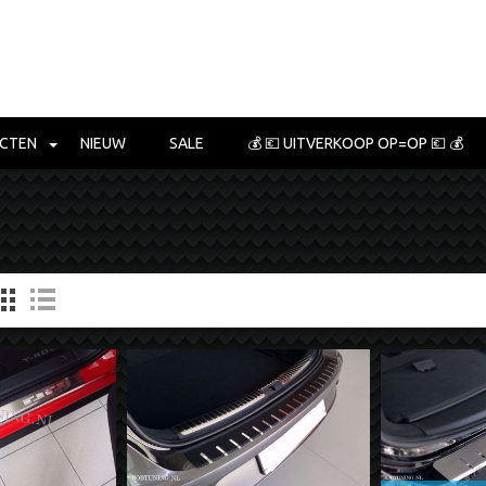
CTEN
NIEUW
SALE
💰 💶 UITVERKOOP OP=OP 💶 💰