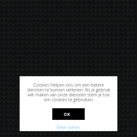
Cookies Helpen ons om een betere
diensten te kunnen verlenen. Als je gebruik
wilt maken van onze diensten stem je toe
om cookies te gebruiken.
OK
Meer weten