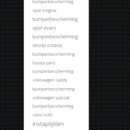
bumperbescherming
opel insignia
bumperbescherming
opel vivaro
bumperbescherming
skoda octavia
bumperbescherming
toyota yaris
bumperbescherming
volkswagen caddy
bumperbescherming
volkswagen passat
bumperbescherming
volvo xc60
instaplijsten