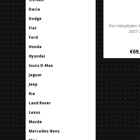
Dacia
Dodge
Rvs instaplijsten 
Fiat
2007-
Ford
Honda
€69
Hyundai
Isuzu D-Max
Jaguar
Jeep
Kia
Land Rover
Lexus
Mazda
Mercedes-Benz