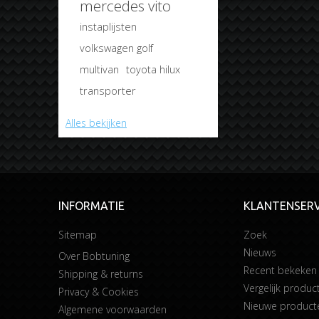
mercedes vito
instaplijsten
volkswagen golf
multivan
toyota hilux
transporter
Alles bekijken
INFORMATIE
KLANTENSERV
Sitemap
Zoek
Nieuws
Over Bobtuning
Recent bekeken
Shipping & returns
Vergelijk product
Privacy & Cookies
Nieuwe product
Algemene voorwaarden