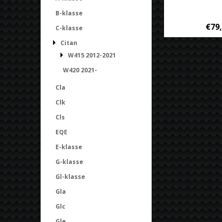
B-klasse
€79
C-klasse
Citan
W415 2012-2021
W420 2021-
Cla
Clk
Cls
EQE
E-klasse
G-klasse
Gl-klasse
Gla
Glc
Gle