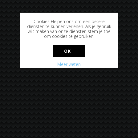
Cookies Helpen ons om een betere
diensten te kunnen verlenen. Als je gebruik
wilt maken van onze diensten stem je toe
om cookies te gebruiken.
OK
Meer weten