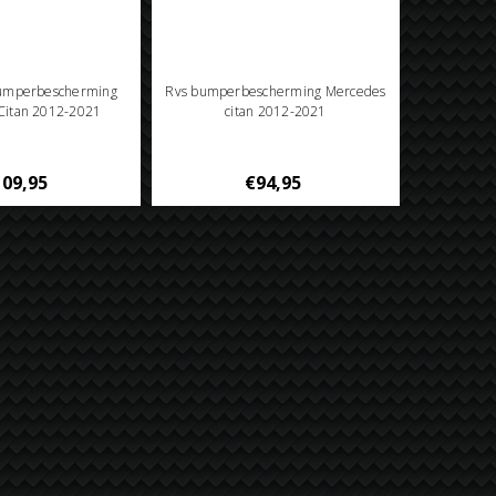
bumperbescherming
Rvs bumperbescherming Mercedes
Citan 2012-2021
citan 2012-2021
09,95
€94,95