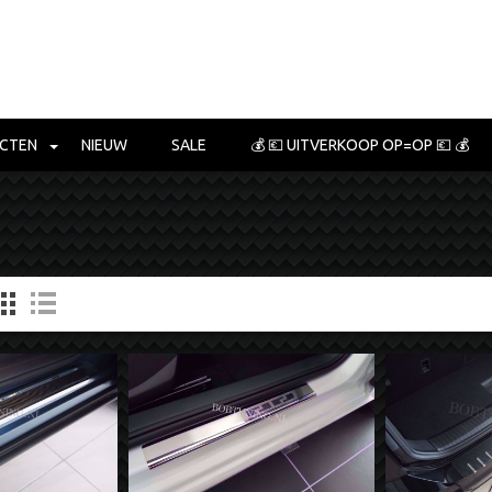
CTEN
NIEUW
SALE
💰 💶 UITVERKOOP OP=OP 💶 💰