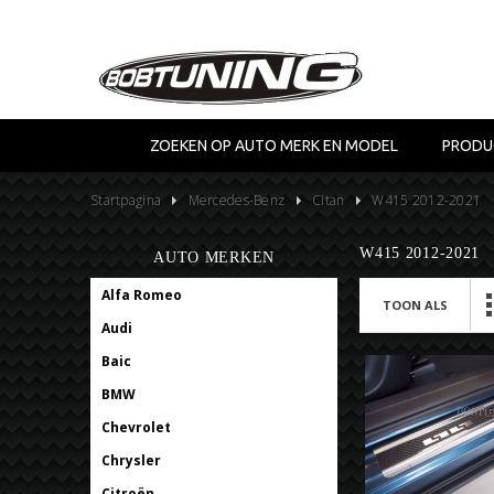
ZOEKEN OP AUTO MERK EN MODEL
PRODU
Startpagina
Mercedes-Benz
Citan
W415 2012-2021
W415 2012-2021
AUTO MERKEN
Alfa Romeo
TOON ALS
Audi
Baic
BMW
Chevrolet
Chrysler
Citroën