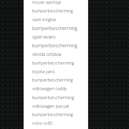
nissan qashqai
bumperbescherming
opel insignia
bumperbescherming
opel vivaro
bumperbescherming
skoda octavia
bumperbescherming
toyota yaris
bumperbescherming
volkswagen caddy
bumperbescherming
volkswagen passat
bumperbescherming
volvo xc60