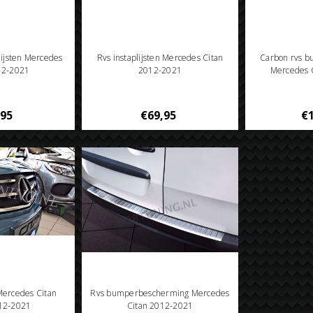
lijsten Mercedes
Rvs instaplijsten Mercedes Citan
Carbon rvs 
12-2021
2012-2021
Mercedes 
,95
€69,95
€1
n Mercedes Citan
Rvs bumperbescherming Mercedes
12-2021
Citan 2012-2021