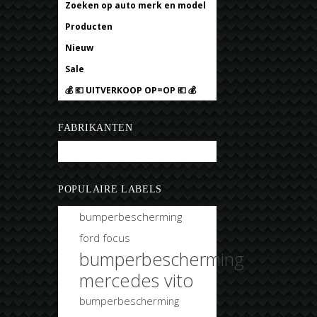
Zoeken op auto merk en model
Producten
Nieuw
Sale
💰 💶 UITVERKOOP OP=OP 💶 💰
FABRIKANTEN
Bobtuning
POPULAIRE LABELS
bumperbescherming
ford focus
bumperbescherming
mercedes vito
bumperbescherming