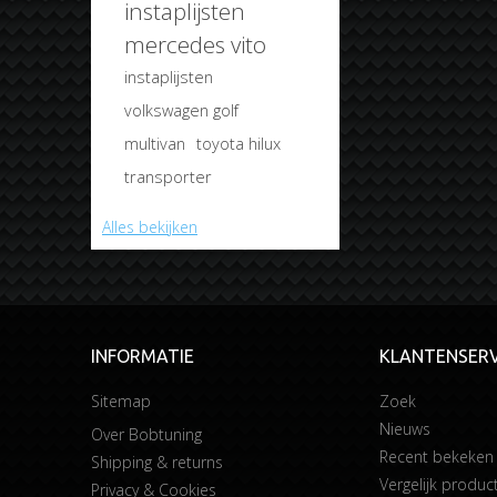
instaplijsten
mercedes vito
instaplijsten
volkswagen golf
multivan
toyota hilux
transporter
Alles bekijken
INFORMATIE
KLANTENSERV
Sitemap
Zoek
Nieuws
Over Bobtuning
Recent bekeken
Shipping & returns
Vergelijk product
Privacy & Cookies