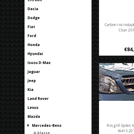
Dacia
Dodge
Carbon rvs instap
Fiat
Citan 20
Ford
Honda
€84
Hyundai
Isuzu D-Max
Jaguar
Jeep
Kia
Land Rover
Lexus
Mazda
Mercedes-Benz
Rvs grill lijste
W415 20
A-klasse