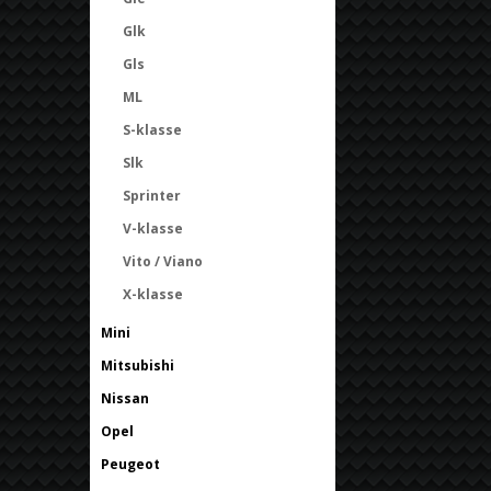
Glk
Gls
ML
S-klasse
Slk
Sprinter
V-klasse
Vito / Viano
X-klasse
Mini
Mitsubishi
Nissan
Opel
Peugeot