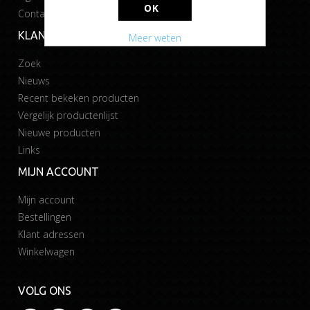
OK
Contact
KLANTENSERVICE
Meer weten
Zoek
Nieuws
Recent bekeken producten
Vergelijk productenlijst
Nieuwe producten
Links
MIJN ACCOUNT
Mijn account
Bestellingen
Klant adressen
Winkelwagen
VOLG ONS