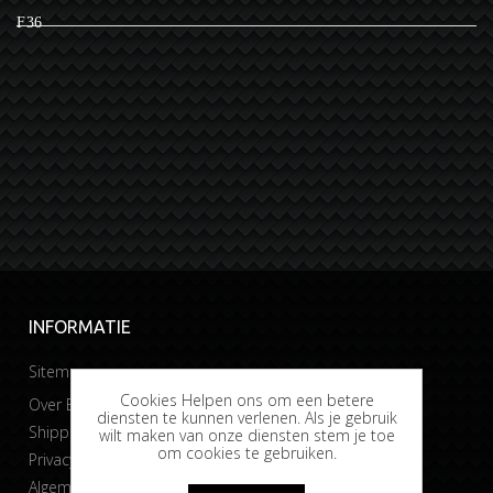
F36
INFORMATIE
Sitemap
Cookies Helpen ons om een betere
Over Bobtuning
diensten te kunnen verlenen. Als je gebruik
Shipping & returns
wilt maken van onze diensten stem je toe
om cookies te gebruiken.
Privacy & Cookies
Algemene voorwaarden