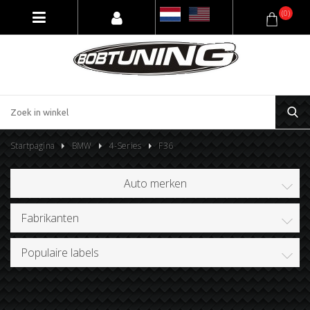
(0)
Startpagina
BMW
4-Series
F36
Auto merken
Fabrikanten
Populaire labels