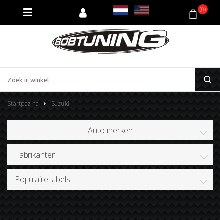
(0)
Startpagina
Suzuki
Auto merken
Fabrikanten
Populaire labels