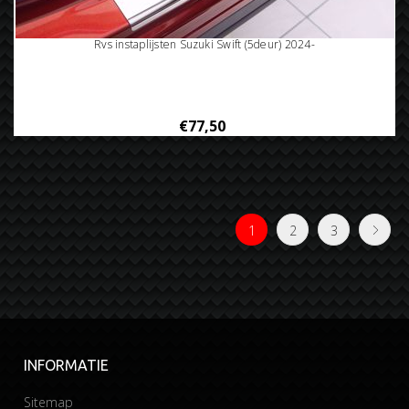
Rvs instaplijsten Suzuki Swift (5deur) 2024-
€77,50
1
2
3
INFORMATIE
Sitemap