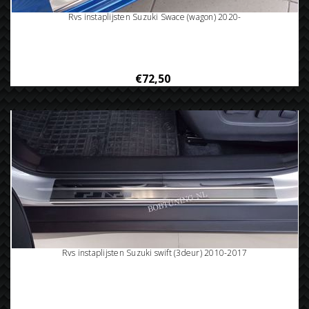
Rvs instaplijsten Suzuki Swace (wagon) 2020-
€72,50
Rvs instaplijsten Suzuki swift (3deur) 2010-2017