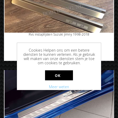
Rvs instaplijsten Suzuki jimny 1998-2018
Cookies Helpen ons om een betere
diensten te kunnen verlenen. Als je gebruik
€69,95
wilt maken van onze diensten stem je toe
om cookies te gebruiken.
OK
Meer weten