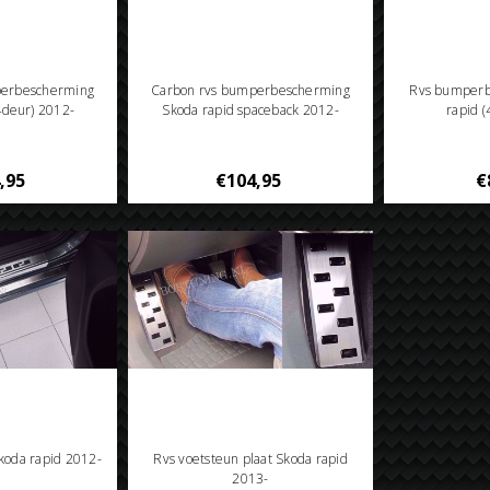
perbescherming
Carbon rvs bumperbescherming
Rvs bumperb
4deur) 2012-
Skoda rapid spaceback 2012-
rapid 
,95
€104,95
€
Skoda rapid 2012-
Rvs voetsteun plaat Skoda rapid
2013-