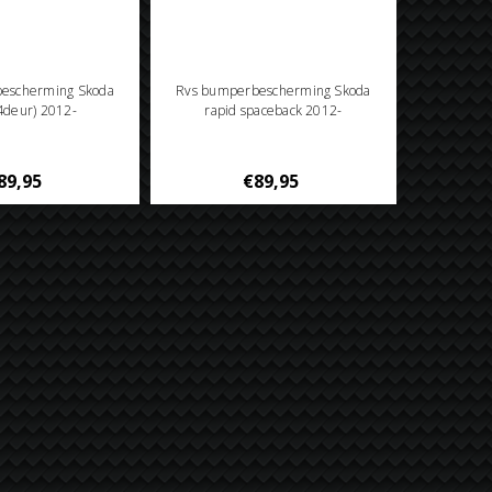
escherming Skoda
Rvs bumperbescherming Skoda
(4deur) 2012-
rapid spaceback 2012-
89,95
€89,95