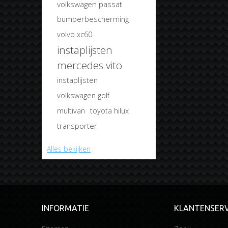
volkswagen passat
bumperbescherming
volvo xc60
instaplijsten
mercedes vito
instaplijsten
volkswagen golf
multivan
toyota hilux
transporter
Alles bekijken
INFORMATIE
KLANTENSERV