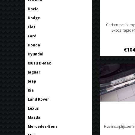
Dacia
Dodge
Carbon rvs bum
Fiat
Skoda rapid (
Ford
Honda
€104
Hyundai
Isuzu D-Max
Jaguar
Jeep
Kia
Land Rover
Lexus
Mazda
Mercedes-Benz
Rvs instaplijsten 