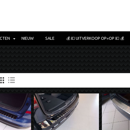
CTEN
NIEUW
SALE
💰 💶 UITVERKOOP OP=OP 💶 💰