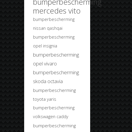
bumperbescherming
mercedes vito
bumperbescherming
nissan qashqai
bumperbescherming
opel insignia
bumperbescherming
opel vivaro
bumperbescherming
skoda octavia
bumperbescherming
toyota yaris
bumperbescherming
volkswagen caddy
bumperbescherming