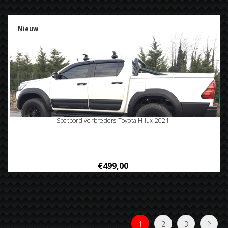
Nieuw
Spatbord verbreders Toyota Hilux 2021-
€499,00
1
2
3