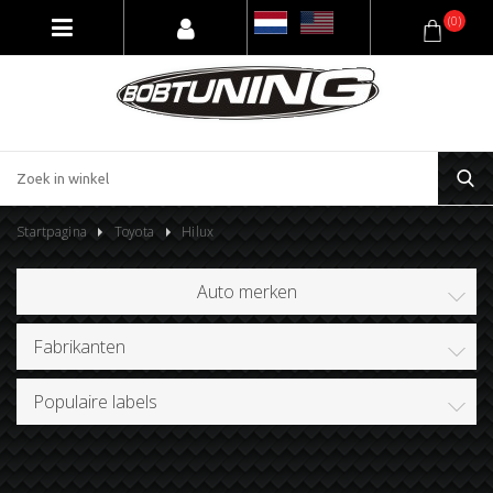
(0)
Startpagina
Toyota
Hilux
Auto merken
Fabrikanten
Populaire labels