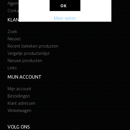
Algemene voorwaarden
OK
Contact
Meer weten
KLANTENSERVICE
Zoek
Nieuws
Recent bekeken producten
Vergelijk productenlijst
Nieuwe producten
Links
MIJN ACCOUNT
Mijn account
Bestellingen
Klant adressen
Winkelwagen
VOLG ONS