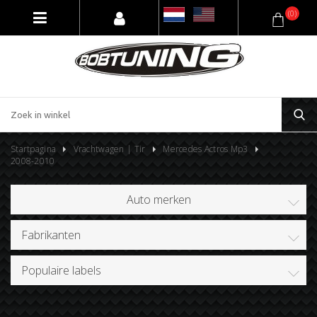
(0)
Startpagina
Vrachtwagen | Tir
Mercedes Actros Mp3
2008-2010
Auto merken
Fabrikanten
Populaire labels